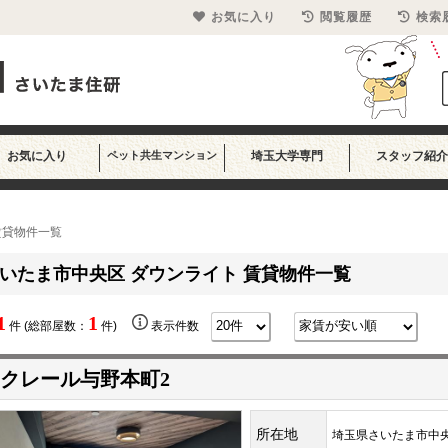
お気に入り
閲覧履歴
検索
お気に入り
ペット共生マンション
埼玉大学専門
スタッフ紹介
賃貸物件一覧
いたま市中央区 ダウンライト 賃貸物件一覧
1
1
件 (総部屋数：
件)
表示件数
クレール与野本町2
所在地
埼玉県さいたま市中