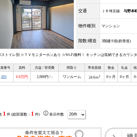
交通
ＪＲ埼京線
与野本
物件種別
マンション
階数/構造
3階建/S造(鉄骨造)
バストイレ別 ☆ＴＶモニターホンあり ☆Wi-Fi無料！ キッチンは収納できるカウ
部屋番号
賃料
共益 / 管理費
間取り
専有面積
敷金
礼金
保
2
203
6.6万円
2,000円 / -
ワンルーム
0ヶ月
0ヶ月
0
24.6ｍ
1
1
数
件 (総部屋数：
件)
表示件数