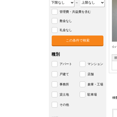
～
管理費・共益費を含む
敷金なし
礼金なし
☆
種別
アパート
マンション
戸建て
店舗
事務所
倉庫・工場
貸土地
駐車場
棟
その他