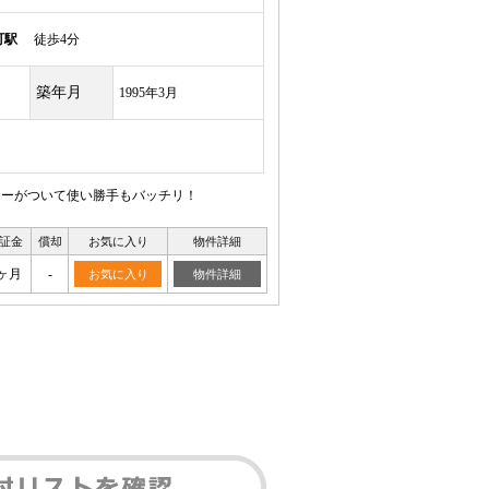
町駅
徒歩4分
築年月
1995年3月
ンターがついて使い勝手もバッチリ！
証金
償却
お気に入り
物件詳細
ヶ月
-
お気に入り
物件詳細