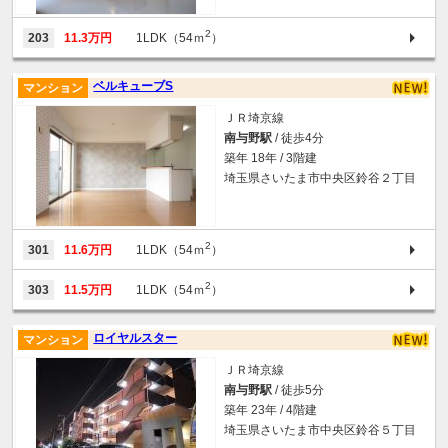
2
203
11.3万円
1LDK（54ｍ
）
ベルキューブS
マンション
ＪＲ埼京線
南与野駅
/ 徒歩4分
築年 18年 / 3階建
埼玉県さいたま市中央区鈴谷２丁目
2
301
11.6万円
1LDK（54ｍ
）
2
303
11.5万円
1LDK（54ｍ
）
ロイヤルスター
マンション
ＪＲ埼京線
南与野駅
/ 徒歩5分
築年 23年 / 4階建
埼玉県さいたま市中央区鈴谷５丁目