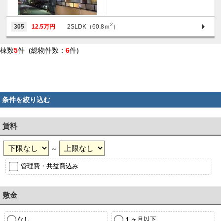
2
305
12.5万円
2SLDK（60.8ｍ
）
棟数
5
件 (総物件数：
6
件)
条件を絞り込む
賃料
～
管理費・共益費込み
敷金
なし
１ヶ月以下