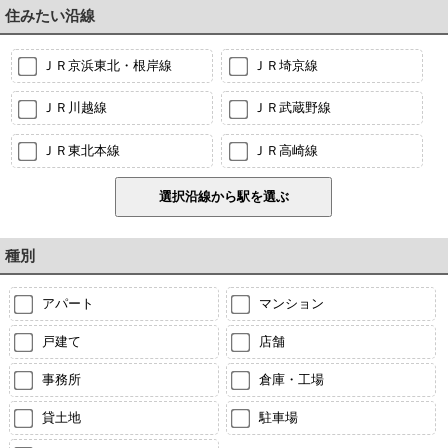
住みたい沿線
ＪＲ京浜東北・根岸線
ＪＲ埼京線
ＪＲ川越線
ＪＲ武蔵野線
ＪＲ東北本線
ＪＲ高崎線
種別
アパート
マンション
戸建て
店舗
事務所
倉庫・工場
貸土地
駐車場