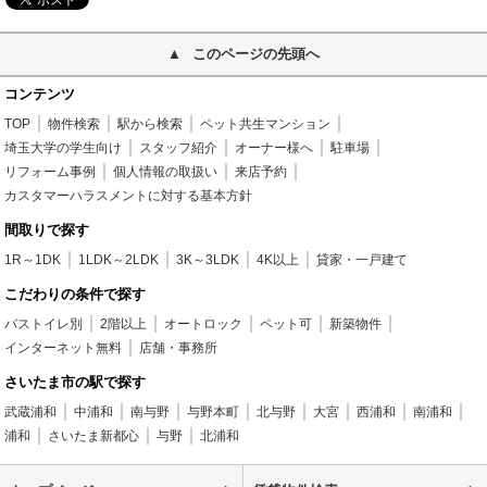
このページの先頭へ
コンテンツ
TOP
物件検索
駅から検索
ペット共生マンション
埼玉大学の学生向け
スタッフ紹介
オーナー様へ
駐車場
リフォーム事例
個人情報の取扱い
来店予約
カスタマーハラスメントに対する基本方針
間取りで探す
1R～1DK
1LDK～2LDK
3K～3LDK
4K以上
貸家・一戸建て
こだわりの条件で探す
バストイレ別
2階以上
オートロック
ペット可
新築物件
インターネット無料
店舗・事務所
さいたま市の駅で探す
武蔵浦和
中浦和
南与野
与野本町
北与野
大宮
西浦和
南浦和
浦和
さいたま新都心
与野
北浦和