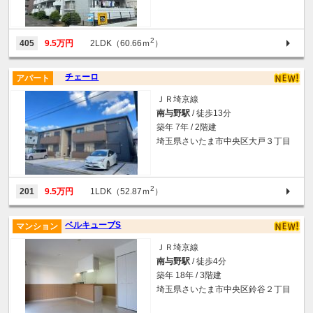
2
405
9.5万円
2LDK（60.66ｍ
）
チェーロ
アパート
ＪＲ埼京線
南与野駅
/ 徒歩13分
築年 7年 / 2階建
埼玉県さいたま市中央区大戸３丁目
2
201
9.5万円
1LDK（52.87ｍ
）
ベルキューブS
マンション
ＪＲ埼京線
南与野駅
/ 徒歩4分
築年 18年 / 3階建
埼玉県さいたま市中央区鈴谷２丁目