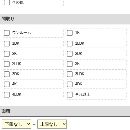
その他
間取り
ワンルーム
1K
1DK
1LDK
2K
2DK
2LDK
3K
3DK
3LDK
4K
4DK
4LDK
それ以上
面積
～