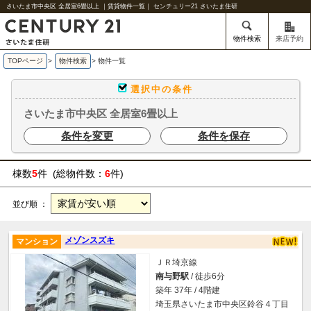
さいたま市中央区 全居室6畳以上 ｜賃貸物件一覧｜ センチュリー21 さいたま住研
物件検索
来店予約
TOPページ
>
物件検索
>
物件一覧
選択中の条件
さいたま市中央区 全居室6畳以上
条件を変更
条件を保存
棟数
5
件 (総物件数：
6
件)
並び順 ：
メゾンスズキ
マンション
ＪＲ埼京線
南与野駅
/ 徒歩6分
築年 37年 / 4階建
埼玉県さいたま市中央区鈴谷４丁目