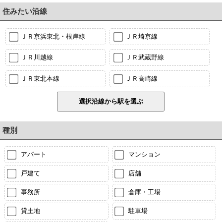
住みたい沿線
ＪＲ京浜東北・根岸線
ＪＲ埼京線
ＪＲ川越線
ＪＲ武蔵野線
ＪＲ東北本線
ＪＲ高崎線
種別
アパート
マンション
戸建て
店舗
事務所
倉庫・工場
貸土地
駐車場