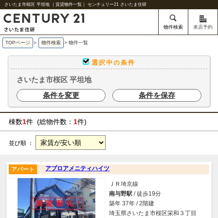
さいたま市桜区 平坦地 ｜賃貸物件一覧｜ センチュリー21 さいたま住研
物件検索
来店予約
TOPページ
>
物件検索
>
物件一覧
選択中の条件
さいたま市桜区 平坦地
条件を変更
条件を保存
棟数
1
件 (総物件数：
1
件)
並び順 ：
アプロアメニティハイツ
アパート
ＪＲ埼京線
南与野駅
/ 徒歩19分
築年 37年 / 2階建
埼玉県さいたま市桜区栄和３丁目