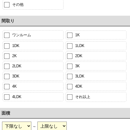
その他
間取り
ワンルーム
1K
1DK
1LDK
2K
2DK
2LDK
3K
3DK
3LDK
4K
4DK
4LDK
それ以上
面積
～