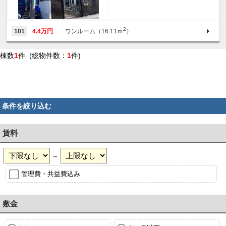
2
101
4.4万円
ワンルーム（16.11ｍ
）
棟数
1
件 (総物件数：
1
件)
条件を絞り込む
賃料
～
管理費・共益費込み
敷金