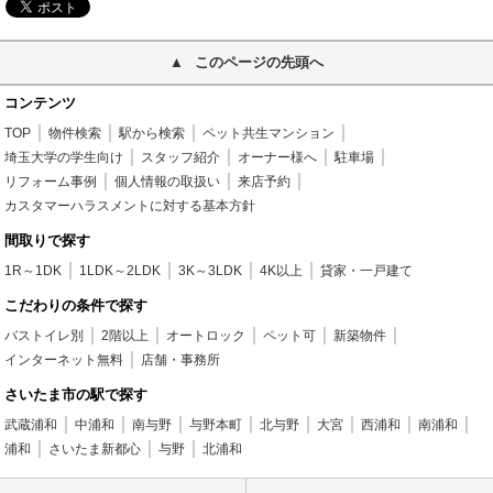
このページの先頭へ
コンテンツ
TOP
物件検索
駅から検索
ペット共生マンション
埼玉大学の学生向け
スタッフ紹介
オーナー様へ
駐車場
リフォーム事例
個人情報の取扱い
来店予約
カスタマーハラスメントに対する基本方針
間取りで探す
1R～1DK
1LDK～2LDK
3K～3LDK
4K以上
貸家・一戸建て
こだわりの条件で探す
バストイレ別
2階以上
オートロック
ペット可
新築物件
インターネット無料
店舗・事務所
さいたま市の駅で探す
武蔵浦和
中浦和
南与野
与野本町
北与野
大宮
西浦和
南浦和
浦和
さいたま新都心
与野
北浦和