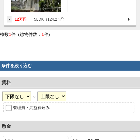
2
-
12万円
5LDK（124.2ｍ
）
棟数
1
件 (総物件数：
1
件)
条件を絞り込む
賃料
～
管理費・共益費込み
敷金