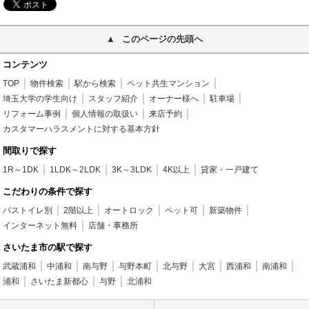
このページの先頭へ
コンテンツ
TOP
物件検索
駅から検索
ペット共生マンション
埼玉大学の学生向け
スタッフ紹介
オーナー様へ
駐車場
リフォーム事例
個人情報の取扱い
来店予約
カスタマーハラスメントに対する基本方針
間取りで探す
1R～1DK
1LDK～2LDK
3K～3LDK
4K以上
貸家・一戸建て
こだわりの条件で探す
バストイレ別
2階以上
オートロック
ペット可
新築物件
インターネット無料
店舗・事務所
さいたま市の駅で探す
武蔵浦和
中浦和
南与野
与野本町
北与野
大宮
西浦和
南浦和
浦和
さいたま新都心
与野
北浦和