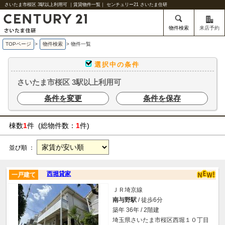
さいたま市桜区 3駅以上利用可 ｜賃貸物件一覧｜ センチュリー21 さいたま住研
物件検索
来店予約
TOPページ
>
物件検索
>
物件一覧
選択中の条件
さいたま市桜区 3駅以上利用可
条件を変更
条件を保存
棟数
1
件 (総物件数：
1
件)
並び順 ：
西堀貸家
一戸建て
ＪＲ埼京線
南与野駅
/ 徒歩6分
築年 36年 / 2階建
埼玉県さいたま市桜区西堀１０丁目