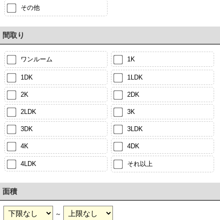
その他
間取り
ワンルーム
1K
1DK
1LDK
2K
2DK
2LDK
3K
3DK
3LDK
4K
4DK
4LDK
それ以上
面積
～