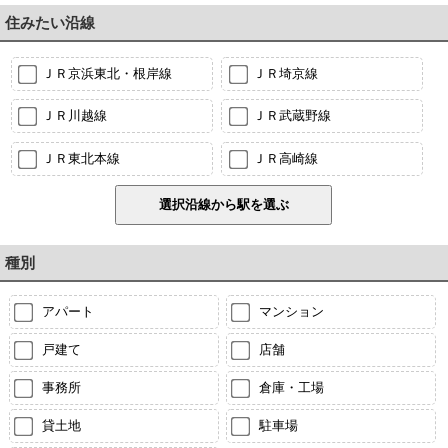
住みたい沿線
ＪＲ京浜東北・根岸線
ＪＲ埼京線
ＪＲ川越線
ＪＲ武蔵野線
ＪＲ東北本線
ＪＲ高崎線
種別
アパート
マンション
戸建て
店舗
事務所
倉庫・工場
貸土地
駐車場