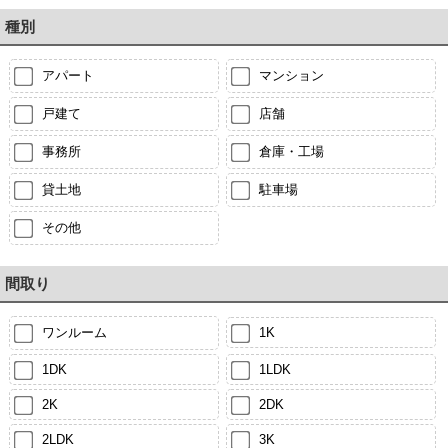
種別
アパート
マンション
戸建て
店舗
事務所
倉庫・工場
貸土地
駐車場
その他
間取り
ワンルーム
1K
1DK
1LDK
2K
2DK
2LDK
3K