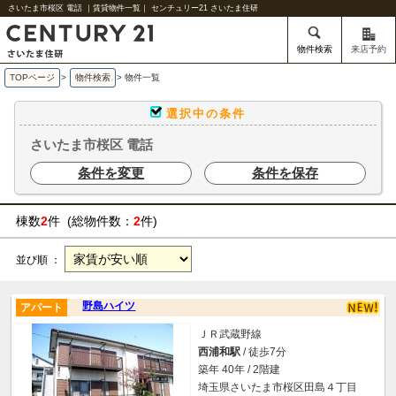
さいたま市桜区 電話 ｜賃貸物件一覧｜ センチュリー21 さいたま住研
物件検索
来店予約
TOPページ
>
物件検索
>
物件一覧
選択中の条件
さいたま市桜区 電話
条件を変更
条件を保存
棟数
2
件 (総物件数：
2
件)
並び順 ：
野島ハイツ
アパート
ＪＲ武蔵野線
西浦和駅
/ 徒歩7分
築年 40年 / 2階建
埼玉県さいたま市桜区田島４丁目