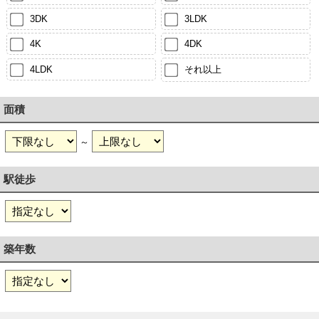
3DK
3LDK
4K
4DK
4LDK
それ以上
面積
～
駅徒歩
築年数