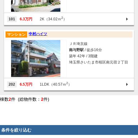
2
101
6.3万円
2K（34.02ｍ
）
中村ハイツ
マンション
ＪＲ埼京線
南与野駅
/ 徒歩16分
築年 42年 / 3階建
埼玉県さいたま市桜区南元宿２丁目
2
202
6.5万円
1LDK（40.57ｍ
）
棟数
2
件 (総物件数：
2
件)
条件を絞り込む