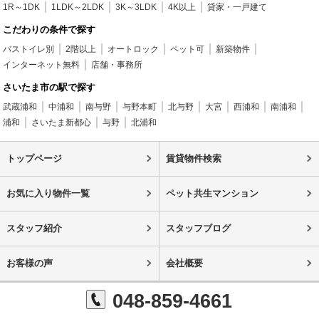
1R～1DK
1LDK～2LDK
3K～3LDK
4K以上
貸家・一戸建て
こだわりの条件で探す
バストイレ別
2階以上
オートロック
ペット可
新築物件
インターネット無料
店舗・事務所
さいたま市の駅で探す
武蔵浦和
中浦和
南与野
与野本町
北与野
大宮
西浦和
南浦和
浦和
さいたま新都心
与野
北浦和
トップページ
賃貸物件検索
お気に入り物件一覧
ペット共生マンション
スタッフ紹介
スタッフブログ
お客様の声
会社概要
048-859-4661