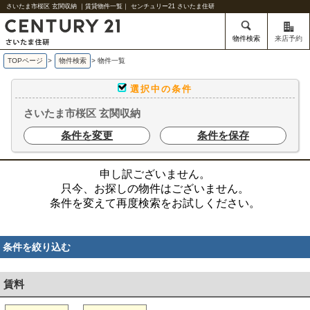
さいたま市桜区 玄関収納 ｜賃貸物件一覧｜ センチュリー21 さいたま住研
物件検索
来店予約
TOPページ
>
物件検索
>
物件一覧
選択中の条件
さいたま市桜区 玄関収納
条件を変更
条件を保存
申し訳ございません。
只今、お探しの物件はございません。
条件を変えて再度検索をお試しください。
条件を絞り込む
賃料