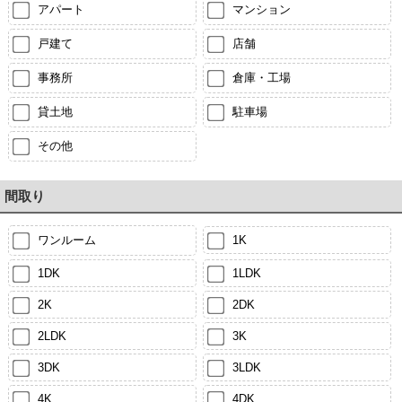
アパート
マンション
戸建て
店舗
事務所
倉庫・工場
貸土地
駐車場
その他
間取り
ワンルーム
1K
1DK
1LDK
2K
2DK
2LDK
3K
3DK
3LDK
4K
4DK