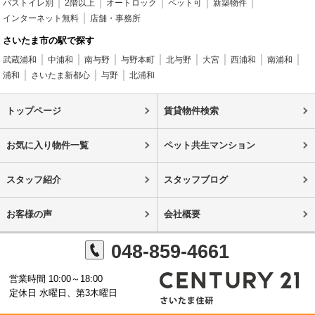
バストイレ別
2階以上
オートロック
ペット可
新築物件
インターネット無料
店舗・事務所
さいたま市の駅で探す
武蔵浦和
中浦和
南与野
与野本町
北与野
大宮
西浦和
南浦和
浦和
さいたま新都心
与野
北浦和
トップページ
賃貸物件検索
お気に入り物件一覧
ペット共生マンション
スタッフ紹介
スタッフブログ
お客様の声
会社概要
048-859-4661
営業時間 10:00～18:00
定休日 水曜日、第3木曜日