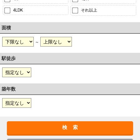
4LDK
それ以上
面積
～
駅徒歩
築年数