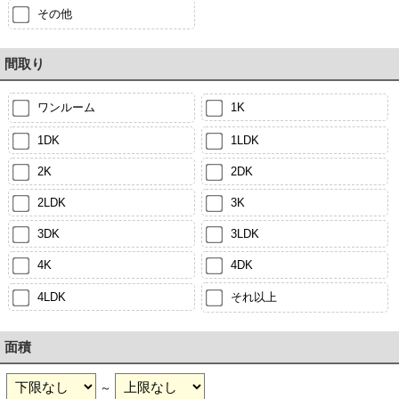
その他
間取り
ワンルーム
1K
1DK
1LDK
2K
2DK
2LDK
3K
3DK
3LDK
4K
4DK
4LDK
それ以上
面積
～