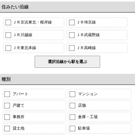
住みたい沿線
ＪＲ京浜東北・根岸線
ＪＲ埼京線
ＪＲ川越線
ＪＲ武蔵野線
ＪＲ東北本線
ＪＲ高崎線
種別
アパート
マンション
戸建て
店舗
事務所
倉庫・工場
貸土地
駐車場