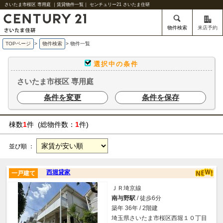
さいたま市桜区 専用庭 ｜賃貸物件一覧｜ センチュリー21 さいたま住研
物件検索
来店予約
TOPページ
>
物件検索
>
物件一覧
選択中の条件
さいたま市桜区 専用庭
条件を変更
条件を保存
棟数
1
件 (総物件数：
1
件)
並び順 ：
西堀貸家
一戸建て
ＪＲ埼京線
南与野駅
/ 徒歩6分
築年 36年 / 2階建
埼玉県さいたま市桜区西堀１０丁目