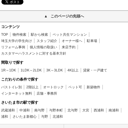
このページの先頭へ
コンテンツ
TOP
物件検索
駅から検索
ペット共生マンション
埼玉大学の学生向け
スタッフ紹介
オーナー様へ
駐車場
リフォーム事例
個人情報の取扱い
来店予約
カスタマーハラスメントに対する基本方針
間取りで探す
1R～1DK
1LDK～2LDK
3K～3LDK
4K以上
貸家・一戸建て
こだわりの条件で探す
バストイレ別
2階以上
オートロック
ペット可
新築物件
インターネット無料
店舗・事務所
さいたま市の駅で探す
武蔵浦和
中浦和
南与野
与野本町
北与野
大宮
西浦和
南浦和
浦和
さいたま新都心
与野
北浦和