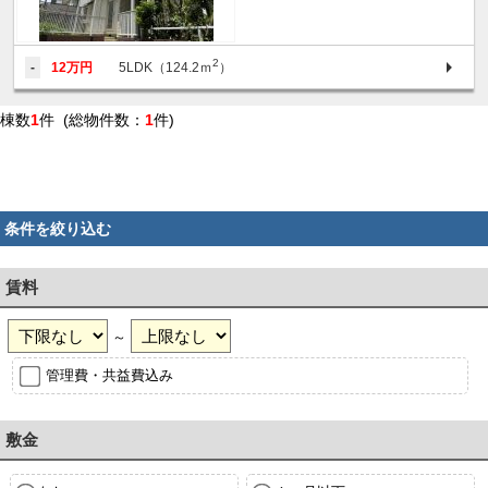
2
-
12万円
5LDK（124.2ｍ
）
棟数
1
件 (総物件数：
1
件)
条件を絞り込む
賃料
～
管理費・共益費込み
敷金