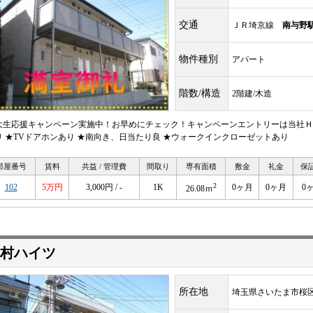
交通
ＪＲ埼京線
南与野
物件種別
アパート
階数/構造
2階建/木造
大生応援キャンペーン実施中！お早めにチェック！キャンペーンエントリーは当社ＨＰ
り ★TVドアホンあり ★南向き、日当たり良 ★ウォークインクローゼットあり
部屋番号
賃料
共益 / 管理費
間取り
専有面積
敷金
礼金
保
2
102
5万円
3,000円 / -
1K
0ヶ月
0ヶ月
0
26.08ｍ
村ハイツ
所在地
埼玉県さいたま市桜