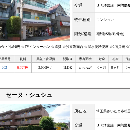
交通
ＪＲ埼京線
南与野
物件種別
マンション
階数/構造
3階建/S造(鉄骨造)
敷金・礼金0円 ☆TVインターホン ☆追焚 ☆独立洗面台 ☆温水洗浄便座 ☆2面採光 
部屋番号
賃料
共益 / 管理費
間取り
専有面積
敷金
礼金
保
2
202
6.5万円
2,000円 / -
1LDK
0ヶ月
0ヶ月
0
40.57ｍ
 セーヌ・シュシュ
所在地
埼玉県さいたま市桜
交通
ＪＲ埼京線
南与野