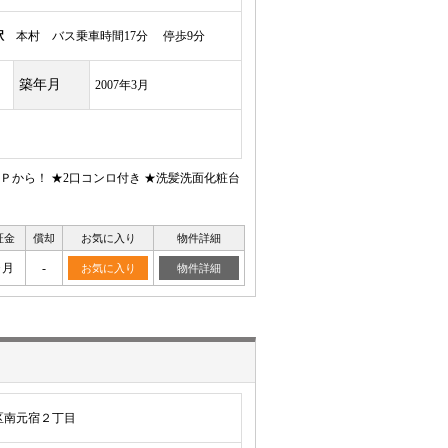
駅
本村 バス乗車時間17分 停歩9分
築年月
2007年3月
から！ ★2口コンロ付き ★洗髪洗面化粧台
証金
償却
お気に入り
物件詳細
ヶ月
-
お気に入り
物件詳細
区南元宿２丁目