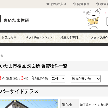
お気に入り
閲覧履歴
検索
お気に入り
ペット共生マンション
埼玉大学専門
スタッフ紹介
一覧
いたま市桜区 洗面所 賃貸物件一覧
3
3
件 (総部屋数：
件)
表示件数
バーサイドテラス
所在地
埼玉県さいたま市桜