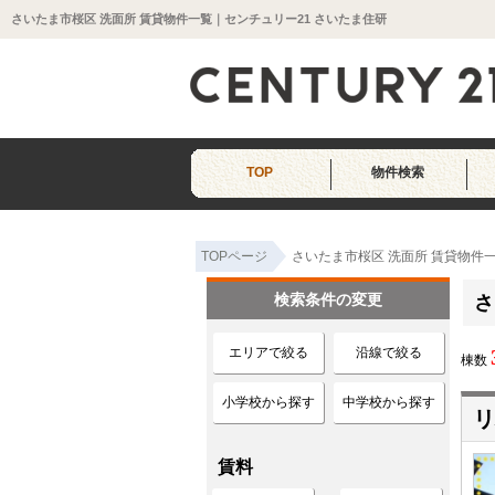
さいたま市桜区 洗面所 賃貸物件一覧｜センチュリー21 さいたま住研
TOP
物件検索
TOPページ
さいたま市桜区 洗面所 賃貸物件
検索条件の変更
さ
エリアで絞る
沿線で絞る
棟数
小学校から探す
中学校から探す
リ
賃料