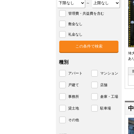
～
管理費・共益費を含む
敷金なし
礼金なし
埼
あ
種別
アパート
マンション
戸建て
店舗
事務所
倉庫・工場
中
貸土地
駐車場
その他