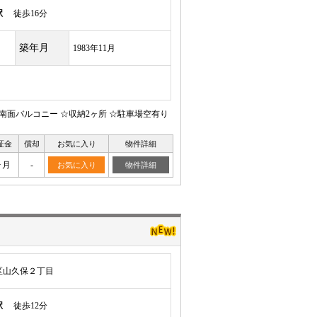
駅
徒歩16分
築年月
1983年11月
☆南面バルコニー ☆収納2ヶ所 ☆駐車場空有り
証金
償却
お気に入り
物件詳細
ヶ月
-
お気に入り
物件詳細
区山久保２丁目
駅
徒歩12分