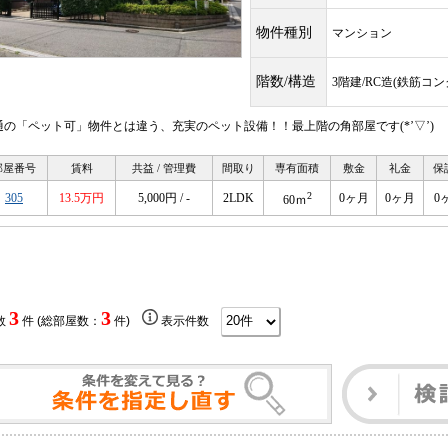
物件種別
マンション
階数/構造
3階建/RC造(鉄筋コ
通の「ペット可」物件とは違う、充実のペット設備！！最上階の角部屋です(*’▽’)
部屋番号
賃料
共益 / 管理費
間取り
専有面積
敷金
礼金
保
2
305
13.5万円
5,000円 / -
2LDK
0ヶ月
0ヶ月
0
60ｍ
3
3
数
件 (総部屋数：
件)
表示件数