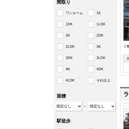
間取り
ワンルーム
1K
1DK
1LDK
2K
2DK
☆
2LDK
3K
3DK
3LDK
4K
4DK
4LDK
それ以上
ラ
面積
～
駅徒歩