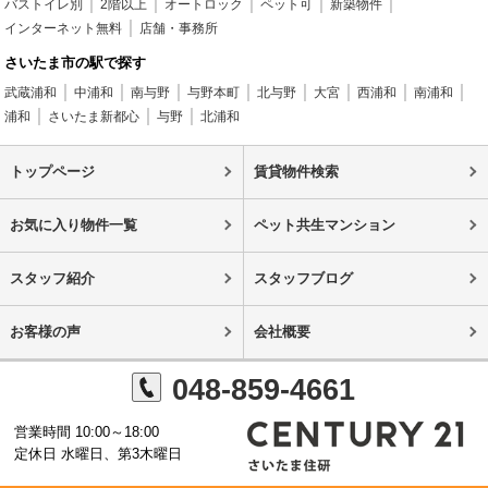
バストイレ別
2階以上
オートロック
ペット可
新築物件
インターネット無料
店舗・事務所
さいたま市の駅で探す
武蔵浦和
中浦和
南与野
与野本町
北与野
大宮
西浦和
南浦和
浦和
さいたま新都心
与野
北浦和
トップページ
賃貸物件検索
お気に入り物件一覧
ペット共生マンション
スタッフ紹介
スタッフブログ
お客様の声
会社概要
048-859-4661
営業時間 10:00～18:00
定休日 水曜日、第3木曜日