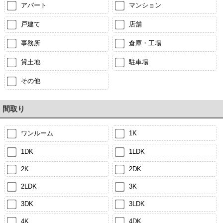
アパート
マンション
戸建て
店舗
事務所
倉庫・工場
貸土地
駐車場
その他
間取り
ワンルーム
1K
1DK
1LDK
2K
2DK
2LDK
3K
3DK
3LDK
4K
4DK