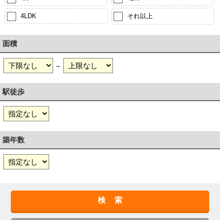
4LDK
それ以上
面積
～
駅徒歩
築年数