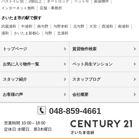
バストイレ別
2階以上
オートロック
ペット可
新築物件
インターネット無料
店舗・事務所
さいたま市の駅で探す
武蔵浦和
中浦和
南与野
与野本町
北与野
大宮
西浦和
南浦和
浦和
さいたま新都心
与野
北浦和
トップページ
賃貸物件検索
お気に入り物件一覧
ペット共生マンション
スタッフ紹介
スタッフブログ
お客様の声
会社概要
048-859-4661
営業時間 10:00～18:00
定休日 水曜日、第3木曜日