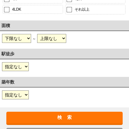
4LDK
それ以上
面積
～
駅徒歩
築年数