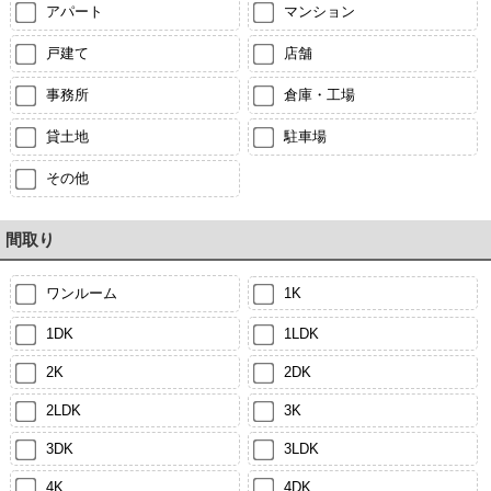
アパート
マンション
戸建て
店舗
事務所
倉庫・工場
貸土地
駐車場
その他
間取り
ワンルーム
1K
1DK
1LDK
2K
2DK
2LDK
3K
3DK
3LDK
4K
4DK