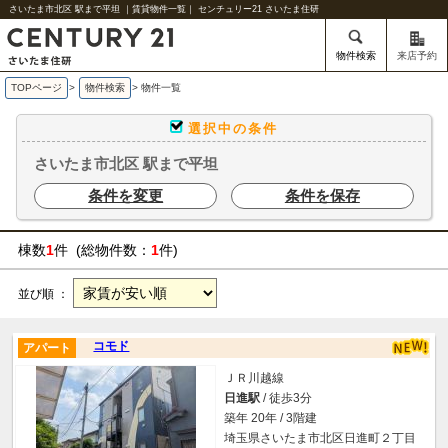
さいたま市北区 駅まで平坦 ｜賃貸物件一覧｜ センチュリー21 さいたま住研
物件検索
来店予約
TOPページ
>
物件検索
>
物件一覧
選択中の条件
さいたま市北区 駅まで平坦
条件を変更
条件を保存
棟数
1
件 (総物件数：
1
件)
並び順 ：
コモド
アパート
ＪＲ川越線
日進駅
/ 徒歩3分
築年 20年 / 3階建
埼玉県さいたま市北区日進町２丁目