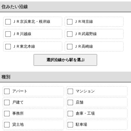
住みたい沿線
ＪＲ京浜東北・根岸線
ＪＲ埼京線
ＪＲ川越線
ＪＲ武蔵野線
ＪＲ東北本線
ＪＲ高崎線
種別
アパート
マンション
戸建て
店舗
事務所
倉庫・工場
貸土地
駐車場