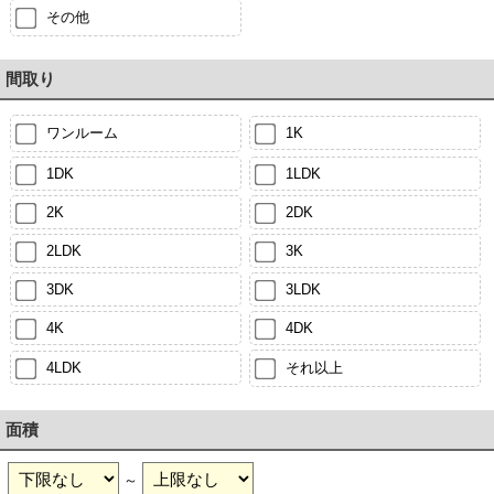
その他
間取り
ワンルーム
1K
1DK
1LDK
2K
2DK
2LDK
3K
3DK
3LDK
4K
4DK
4LDK
それ以上
面積
～