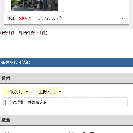
2
301
5.6万円
1K（23.38ｍ
）
棟数
1
件 (総物件数：
1
件)
条件を絞り込む
賃料
～
管理費・共益費込み
敷金