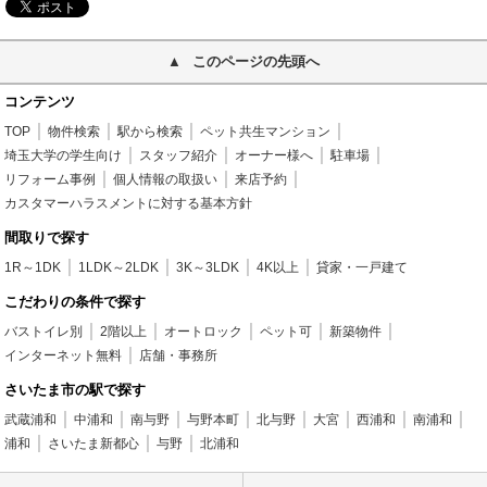
このページの先頭へ
コンテンツ
TOP
物件検索
駅から検索
ペット共生マンション
埼玉大学の学生向け
スタッフ紹介
オーナー様へ
駐車場
リフォーム事例
個人情報の取扱い
来店予約
カスタマーハラスメントに対する基本方針
間取りで探す
1R～1DK
1LDK～2LDK
3K～3LDK
4K以上
貸家・一戸建て
こだわりの条件で探す
バストイレ別
2階以上
オートロック
ペット可
新築物件
インターネット無料
店舗・事務所
さいたま市の駅で探す
武蔵浦和
中浦和
南与野
与野本町
北与野
大宮
西浦和
南浦和
浦和
さいたま新都心
与野
北浦和