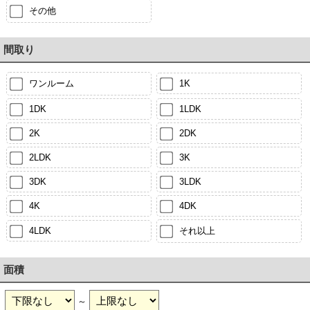
その他
間取り
ワンルーム
1K
1DK
1LDK
2K
2DK
2LDK
3K
3DK
3LDK
4K
4DK
4LDK
それ以上
面積
～