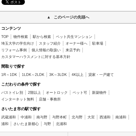
このページの先頭へ
コンテンツ
TOP
物件検索
駅から検索
ペット共生マンション
埼玉大学の学生向け
スタッフ紹介
オーナー様へ
駐車場
リフォーム事例
個人情報の取扱い
来店予約
カスタマーハラスメントに対する基本方針
間取りで探す
1R～1DK
1LDK～2LDK
3K～3LDK
4K以上
貸家・一戸建て
こだわりの条件で探す
バストイレ別
2階以上
オートロック
ペット可
新築物件
インターネット無料
店舗・事務所
さいたま市の駅で探す
武蔵浦和
中浦和
南与野
与野本町
北与野
大宮
西浦和
南浦和
浦和
さいたま新都心
与野
北浦和