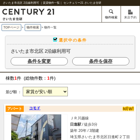
さいたま市北区 2沿線利用可 ｜賃貸物件一覧｜ センチュリー21 さいたま住研
物件検索
来店予約
TOPページ
>
物件検索
>
物件一覧
選択中の条件
さいたま市北区 2沿線利用可
条件を変更
条件を保存
棟数
1
件 (総物件数：
1
件)
並び順 ：
コモド
アパート
ＪＲ川越線
日進駅
/ 徒歩3分
築年 20年 / 3階建
埼玉県さいたま市北区日進町２丁目