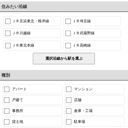
住みたい沿線
ＪＲ京浜東北・根岸線
ＪＲ埼京線
ＪＲ川越線
ＪＲ武蔵野線
ＪＲ東北本線
ＪＲ高崎線
種別
アパート
マンション
戸建て
店舗
事務所
倉庫・工場
貸土地
駐車場