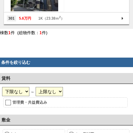
2
301
5.6万円
1K（23.38ｍ
）
棟数
1
件 (総物件数：
1
件)
条件を絞り込む
賃料
～
管理費・共益費込み
敷金