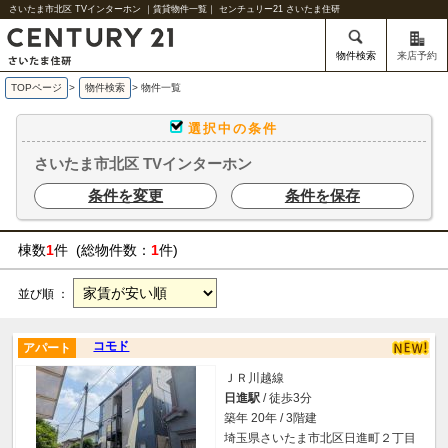
さいたま市北区 TVインターホン ｜賃貸物件一覧｜ センチュリー21 さいたま住研
物件検索
来店予約
TOPページ
>
物件検索
>
物件一覧
選択中の条件
さいたま市北区 TVインターホン
条件を変更
条件を保存
棟数
1
件 (総物件数：
1
件)
並び順 ：
コモド
アパート
ＪＲ川越線
日進駅
/ 徒歩3分
築年 20年 / 3階建
埼玉県さいたま市北区日進町２丁目