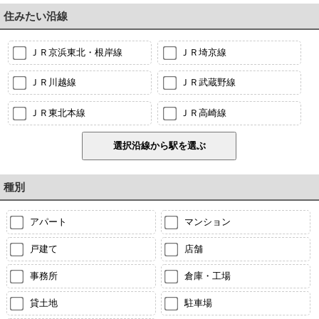
住みたい沿線
ＪＲ京浜東北・根岸線
ＪＲ埼京線
ＪＲ川越線
ＪＲ武蔵野線
ＪＲ東北本線
ＪＲ高崎線
種別
アパート
マンション
戸建て
店舗
事務所
倉庫・工場
貸土地
駐車場