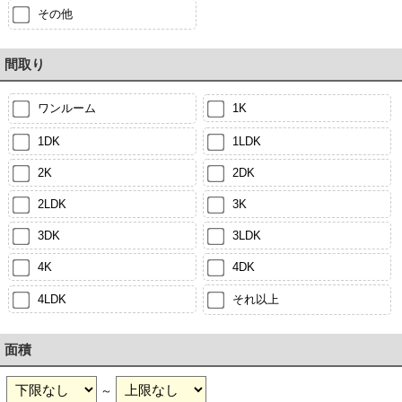
その他
間取り
ワンルーム
1K
1DK
1LDK
2K
2DK
2LDK
3K
3DK
3LDK
4K
4DK
4LDK
それ以上
面積
～