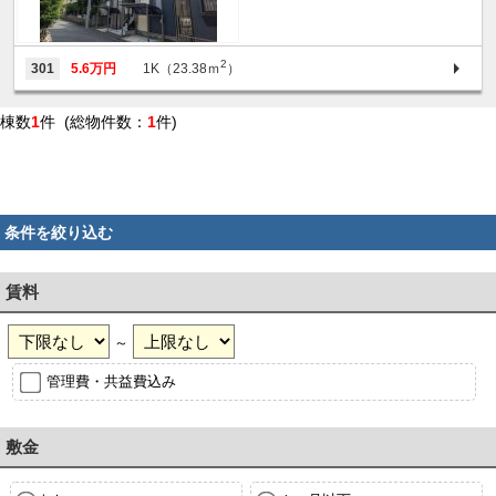
2
301
5.6万円
1K（23.38ｍ
）
棟数
1
件 (総物件数：
1
件)
条件を絞り込む
賃料
～
管理費・共益費込み
敷金