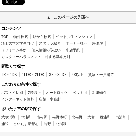
このページの先頭へ
コンテンツ
TOP
物件検索
駅から検索
ペット共生マンション
埼玉大学の学生向け
スタッフ紹介
オーナー様へ
駐車場
リフォーム事例
個人情報の取扱い
来店予約
カスタマーハラスメントに対する基本方針
間取りで探す
1R～1DK
1LDK～2LDK
3K～3LDK
4K以上
貸家・一戸建て
こだわりの条件で探す
バストイレ別
2階以上
オートロック
ペット可
新築物件
インターネット無料
店舗・事務所
さいたま市の駅で探す
武蔵浦和
中浦和
南与野
与野本町
北与野
大宮
西浦和
南浦和
浦和
さいたま新都心
与野
北浦和