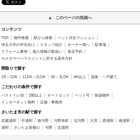
このページの先頭へ
コンテンツ
TOP
物件検索
駅から検索
ペット共生マンション
埼玉大学の学生向け
スタッフ紹介
オーナー様へ
駐車場
リフォーム事例
個人情報の取扱い
来店予約
カスタマーハラスメントに対する基本方針
間取りで探す
1R～1DK
1LDK～2LDK
3K～3LDK
4K以上
貸家・一戸建て
こだわりの条件で探す
バストイレ別
2階以上
オートロック
ペット可
新築物件
インターネット無料
店舗・事務所
さいたま市の駅で探す
武蔵浦和
中浦和
南与野
与野本町
北与野
大宮
西浦和
南浦和
浦和
さいたま新都心
与野
北浦和