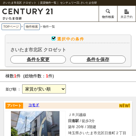
さいたま市北区 クロゼット ｜賃貸物件一覧｜ センチュリー21 さいたま住研
物件検索
来店予約
TOPページ
>
物件検索
>
物件一覧
選択中の条件
さいたま市北区 クロゼット
条件を変更
条件を保存
棟数
1
件 (総物件数：
1
件)
並び順 ：
コモド
アパート
ＪＲ川越線
日進駅
/ 徒歩3分
築年 20年 / 3階建
埼玉県さいたま市北区日進町２丁目