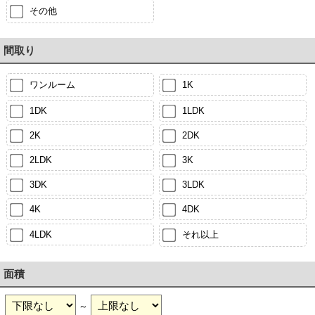
その他
間取り
ワンルーム
1K
1DK
1LDK
2K
2DK
2LDK
3K
3DK
3LDK
4K
4DK
4LDK
それ以上
面積
～