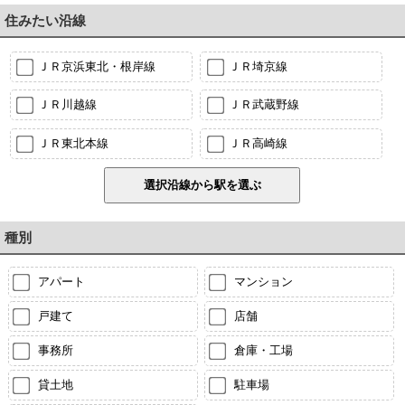
住みたい沿線
ＪＲ京浜東北・根岸線
ＪＲ埼京線
ＪＲ川越線
ＪＲ武蔵野線
ＪＲ東北本線
ＪＲ高崎線
種別
アパート
マンション
戸建て
店舗
事務所
倉庫・工場
貸土地
駐車場