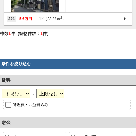
2
301
5.6万円
1K（23.38ｍ
）
棟数
1
件 (総物件数：
1
件)
条件を絞り込む
賃料
～
管理費・共益費込み
敷金