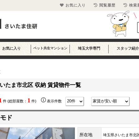
お気に入り
閲覧履歴
検索
お気に入り
ペット共生マンション
埼玉大学専門
スタッフ紹介
覧
いたま市北区 収納 賃貸物件一覧
1
1
件 (総部屋数：
件)
表示件数
モド
所在地
埼玉県さいたま市北