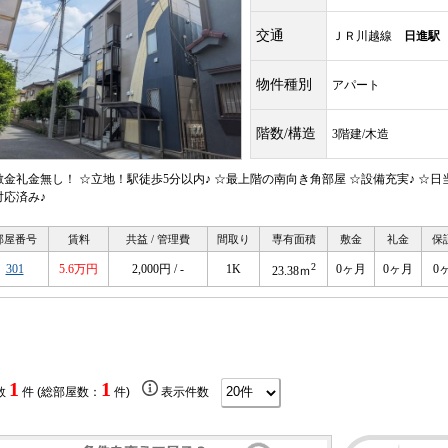
交通
ＪＲ川越線
日進駅
物件種別
アパート
階数/構造
3階建/木造
敷金礼金無し！ ☆立地！駅徒歩5分以内♪ ☆最上階の南向き角部屋 ☆設備充実♪ ☆
対応済み♪
部屋番号
賃料
共益 / 管理費
間取り
専有面積
敷金
礼金
保
2
301
5.6万円
2,000円 / -
1K
0ヶ月
0ヶ月
0
23.38ｍ
1
1
数
件 (総部屋数：
件)
表示件数