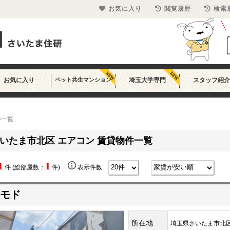
お気に入り
閲覧履歴
検索
お気に入り
ペット共生マンション
埼玉大学専門
スタッフ紹介
件一覧
いたま市北区 エアコン 賃貸物件一覧
1
1
件 (総部屋数：
件)
表示件数
モド
所在地
埼玉県さいたま市北