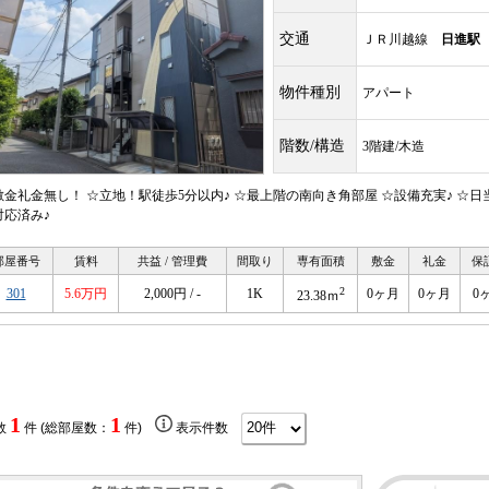
交通
ＪＲ川越線
日進駅
物件種別
アパート
階数/構造
3階建/木造
敷金礼金無し！ ☆立地！駅徒歩5分以内♪ ☆最上階の南向き角部屋 ☆設備充実♪ ☆
対応済み♪
部屋番号
賃料
共益 / 管理費
間取り
専有面積
敷金
礼金
保
2
301
5.6万円
2,000円 / -
1K
0ヶ月
0ヶ月
0
23.38ｍ
1
1
数
件 (総部屋数：
件)
表示件数