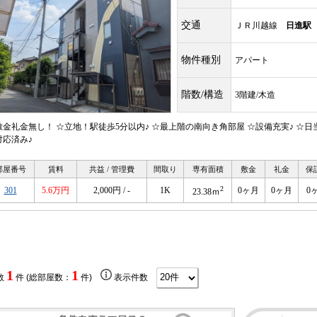
交通
ＪＲ川越線
日進駅
物件種別
アパート
階数/構造
3階建/木造
敷金礼金無し！ ☆立地！駅徒歩5分以内♪ ☆最上階の南向き角部屋 ☆設備充実♪ ☆
対応済み♪
部屋番号
賃料
共益 / 管理費
間取り
専有面積
敷金
礼金
保
2
301
5.6万円
2,000円 / -
1K
0ヶ月
0ヶ月
0
23.38ｍ
1
1
数
件 (総部屋数：
件)
表示件数