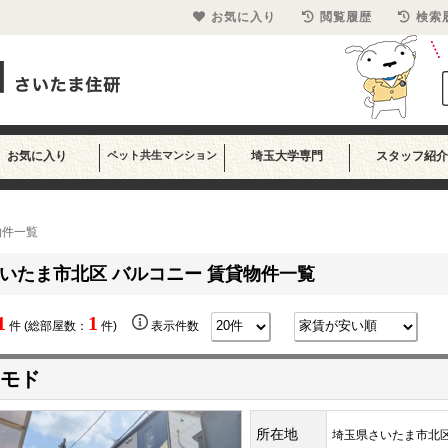
お気に入り
閲覧履歴
検索
お気に入り
ペット共生マンション
埼玉大学専門
スタッフ紹介
物件一覧
いたま市北区 バルコニー 賃貸物件一覧
1
1
件 (総部屋数：
件)
表示件数
モド
所在地
埼玉県さいたま市北