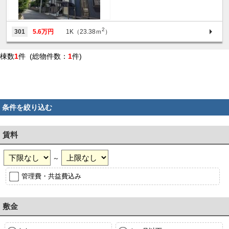
2
301
5.6万円
1K（23.38ｍ
）
棟数
1
件 (総物件数：
1
件)
条件を絞り込む
賃料
～
管理費・共益費込み
敷金