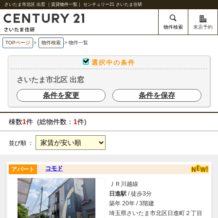
さいたま市北区 出窓 ｜賃貸物件一覧｜ センチュリー21 さいたま住研
物件検索
来店予約
TOPページ
>
物件検索
>
物件一覧
選択中の条件
さいたま市北区 出窓
条件を変更
条件を保存
棟数
1
件 (総物件数：
1
件)
並び順 ：
コモド
アパート
ＪＲ川越線
日進駅
/ 徒歩3分
築年 20年 / 3階建
埼玉県さいたま市北区日進町２丁目