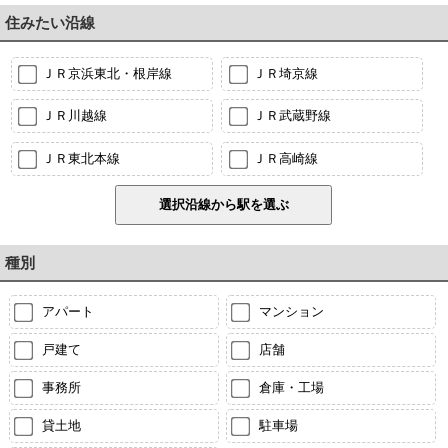
住みたい沿線
ＪＲ京浜東北・根岸線
ＪＲ埼京線
ＪＲ川越線
ＪＲ武蔵野線
ＪＲ東北本線
ＪＲ高崎線
種別
アパート
マンション
戸建て
店舗
事務所
倉庫・工場
貸土地
駐車場