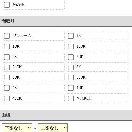
その他
間取り
ワンルーム
1K
1DK
1LDK
2K
2DK
2LDK
3K
3DK
3LDK
4K
4DK
4LDK
それ以上
面積
～