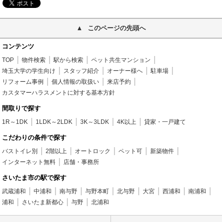
このページの先頭へ
コンテンツ
TOP
物件検索
駅から検索
ペット共生マンション
埼玉大学の学生向け
スタッフ紹介
オーナー様へ
駐車場
リフォーム事例
個人情報の取扱い
来店予約
カスタマーハラスメントに対する基本方針
間取りで探す
1R～1DK
1LDK～2LDK
3K～3LDK
4K以上
貸家・一戸建て
こだわりの条件で探す
バストイレ別
2階以上
オートロック
ペット可
新築物件
インターネット無料
店舗・事務所
さいたま市の駅で探す
武蔵浦和
中浦和
南与野
与野本町
北与野
大宮
西浦和
南浦和
浦和
さいたま新都心
与野
北浦和