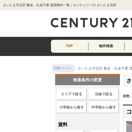
さいたま市北区 敷金・礼金不要 賃貸物件一覧｜センチュリー21 さいたま住研
TOP
物件検索
TOPページ
さいたま市北区 敷金・礼金不要 
検索条件の変更
さ
エリアで絞る
沿線で絞る
棟数
小学校から探す
中学校から探す
コ
賃料