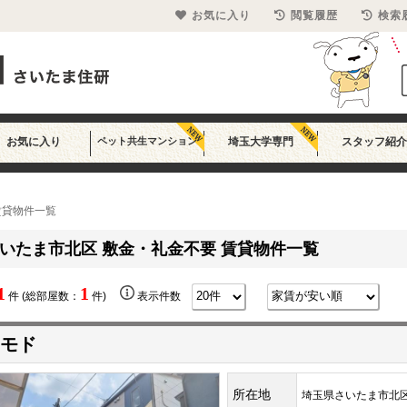
お気に入り
閲覧履歴
検索
お気に入り
ペット共生マンション
埼玉大学専門
スタッフ紹介
賃貸物件一覧
いたま市北区 敷金・礼金不要 賃貸物件一覧
1
1
件 (総部屋数：
件)
表示件数
モド
所在地
埼玉県さいたま市北