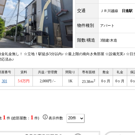
交通
ＪＲ川越線
日進駅
物件種別
アパート
階数/構造
3階建/木造
敷金礼金無し！ ☆立地！駅徒歩5分以内♪ ☆最上階の南向き角部屋 ☆設備充実♪ ☆
対応済み♪
部屋番号
賃料
共益 / 管理費
間取り
専有面積
敷金
礼金
保
2
301
5.6万円
2,000円 / -
1K
0ヶ月
0ヶ月
0
23.38ｍ
1
1
数
件 (総部屋数：
件)
表示件数