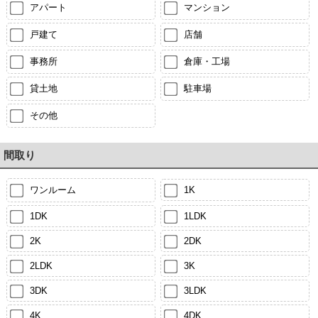
アパート
マンション
戸建て
店舗
事務所
倉庫・工場
貸土地
駐車場
その他
間取り
ワンルーム
1K
1DK
1LDK
2K
2DK
2LDK
3K
3DK
3LDK
4K
4DK