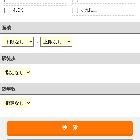
4LDK
それ以上
面積
～
駅徒歩
築年数