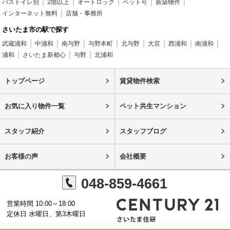
バストイレ別
2階以上
オートロック
ペット可
新築物件
インターネット無料
店舗・事務所
さいたま市の駅で探す
武蔵浦和
中浦和
南与野
与野本町
北与野
大宮
西浦和
南浦和
浦和
さいたま新都心
与野
北浦和
トップページ
賃貸物件検索
お気に入り物件一覧
ペット共生マンション
スタッフ紹介
スタッフブログ
お客様の声
会社概要
048-859-4661
営業時間 10:00～18:00
定休日 水曜日、第3木曜日