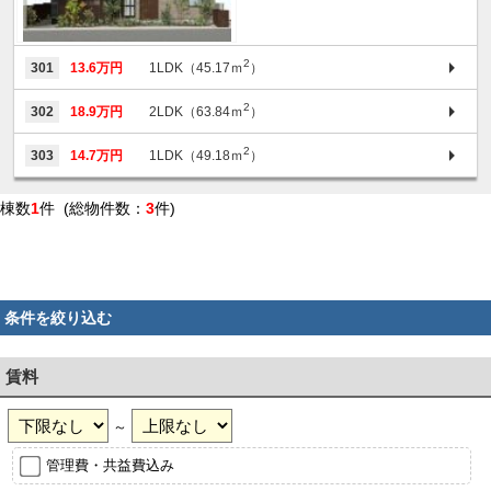
2
301
13.6万円
1LDK（45.17ｍ
）
2
302
18.9万円
2LDK（63.84ｍ
）
2
303
14.7万円
1LDK（49.18ｍ
）
棟数
1
件 (総物件数：
3
件)
条件を絞り込む
賃料
～
管理費・共益費込み