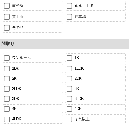
事務所
倉庫・工場
貸土地
駐車場
その他
間取り
ワンルーム
1K
1DK
1LDK
2K
2DK
2LDK
3K
3DK
3LDK
4K
4DK
4LDK
それ以上