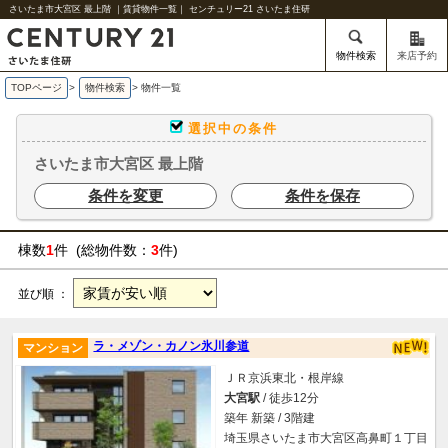
さいたま市大宮区 最上階 ｜賃貸物件一覧｜ センチュリー21 さいたま住研
物件検索
来店予約
TOPページ
>
物件検索
>
物件一覧
選択中の条件
さいたま市大宮区 最上階
条件を変更
条件を保存
棟数
1
件 (総物件数：
3
件)
並び順 ：
ラ・メゾン・カノン氷川参道
マンション
ＪＲ京浜東北・根岸線
大宮駅
/ 徒歩12分
築年 新築 / 3階建
埼玉県さいたま市大宮区高鼻町１丁目