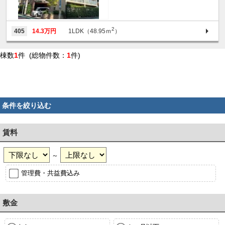
2
405
14.3万円
1LDK（48.95ｍ
）
棟数
1
件 (総物件数：
1
件)
条件を絞り込む
賃料
～
管理費・共益費込み
敷金