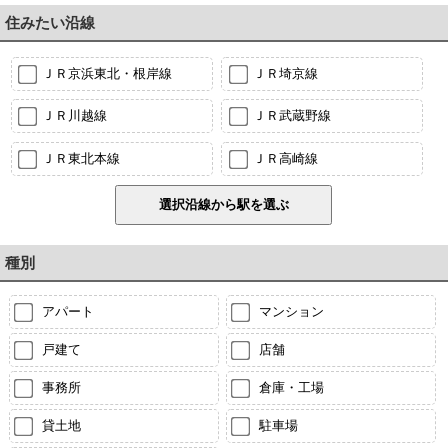
住みたい沿線
ＪＲ京浜東北・根岸線
ＪＲ埼京線
ＪＲ川越線
ＪＲ武蔵野線
ＪＲ東北本線
ＪＲ高崎線
種別
アパート
マンション
戸建て
店舗
事務所
倉庫・工場
貸土地
駐車場