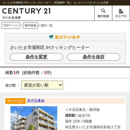
さいたま市浦和区 IHクッキングヒーター ｜賃貸物件一覧｜ センチュリー21 さいたま住研
物件検索
来店予約
TOPページ
>
物件検索
>
物件一覧
選択中の条件
さいたま市浦和区 IHクッキングヒーター
条件を変更
条件を保存
棟数
1
件 (総物件数：
1
件)
並び順 ：
スペリオル
マンション
ＪＲ京浜東北・根岸線
浦和駅
/ 徒歩7分
築年 15年 / 4階建
埼玉県さいたま市浦和区前地３丁目