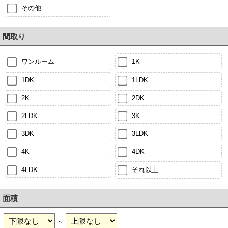
その他
間取り
ワンルーム
1K
1DK
1LDK
2K
2DK
2LDK
3K
3DK
3LDK
4K
4DK
4LDK
それ以上
面積
～