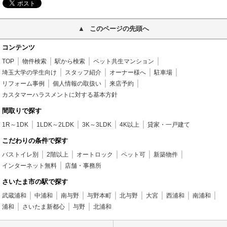
このページの先頭へ
コンテンツ
TOP
物件検索
駅から検索
ペット共生マンション
埼玉大学の学生向け
スタッフ紹介
オーナー様へ
駐車場
リフォーム事例
個人情報の取扱い
来店予約
カスタマーハラスメントに対する基本方針
間取りで探す
1R～1DK
1LDK～2LDK
3K～3LDK
4K以上
貸家・一戸建て
こだわりの条件で探す
バストイレ別
2階以上
オートロック
ペット可
新築物件
インターネット無料
店舗・事務所
さいたま市の駅で探す
武蔵浦和
中浦和
南与野
与野本町
北与野
大宮
西浦和
南浦和
浦和
さいたま新都心
与野
北浦和