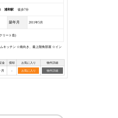
岸線
浦和駅
徒歩7分
築年月
2011年5月
ンクリート造)
ムキッチン ☆南向き、最上階角部屋 ☆イン
証金
償却
お気に入り
物件詳細
ヶ月
-
お気に入り
物件詳細