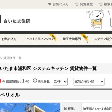
お気に入り
閲覧履歴
検索
お気に入り
ペット共生マンション
埼玉大学専門
スタッフ紹介
ン 賃貸物件一覧
いたま市浦和区 システムキッチン 賃貸物件一覧
1
1
件 (総部屋数：
件)
表示件数
ペリオル
所在地
埼玉県さいたま市浦