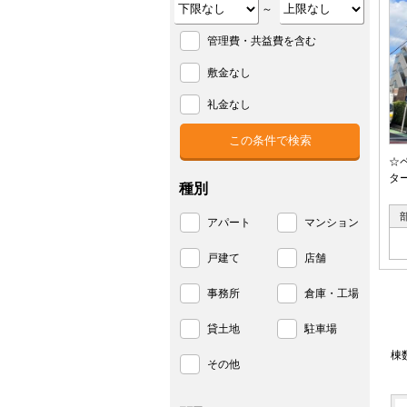
～
管理費・共益費を含む
敷金なし
礼金なし
☆
タ
種別
アパート
マンション
戸建て
店舗
事務所
倉庫・工場
貸土地
駐車場
棟
その他