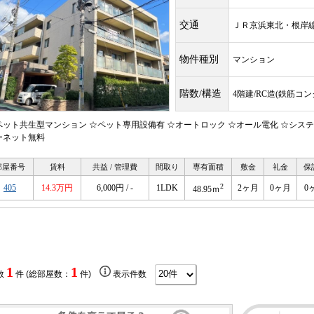
交通
ＪＲ京浜東北・根
物件種別
マンション
階数/構造
4階建/RC造(鉄筋コ
ペット共生型マンション ☆ペット専用設備有 ☆オートロック ☆オール電化 ☆システ
ーネット無料
部屋番号
賃料
共益 / 管理費
間取り
専有面積
敷金
礼金
保
2
405
14.3万円
6,000円 / -
1LDK
2ヶ月
0ヶ月
0
48.95ｍ
1
1
数
件 (総部屋数：
件)
表示件数