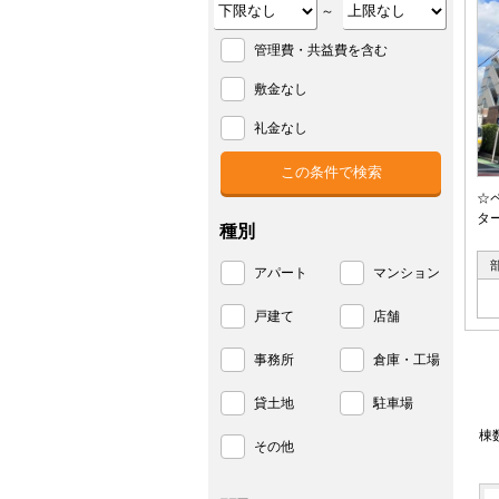
～
管理費・共益費を含む
敷金なし
礼金なし
☆
タ
種別
アパート
マンション
戸建て
店舗
事務所
倉庫・工場
貸土地
駐車場
棟
その他