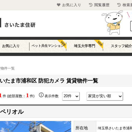
お気に入り
閲覧履歴
検索
お気に入り
ペット共生マンション
埼玉大学専門
スタッフ紹介
貸物件一覧
いたま市浦和区 防犯カメラ 賃貸物件一覧
1
1
件 (総部屋数：
件)
表示件数
ペリオル
所在地
埼玉県さいたま市浦