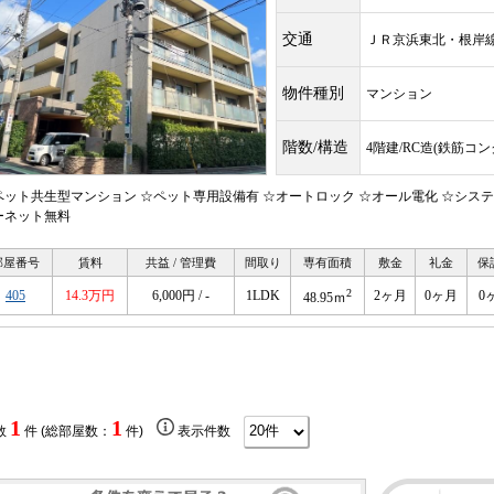
交通
ＪＲ京浜東北・根
物件種別
マンション
階数/構造
4階建/RC造(鉄筋コ
ペット共生型マンション ☆ペット専用設備有 ☆オートロック ☆オール電化 ☆システ
ーネット無料
部屋番号
賃料
共益 / 管理費
間取り
専有面積
敷金
礼金
保
2
405
14.3万円
6,000円 / -
1LDK
2ヶ月
0ヶ月
0
48.95ｍ
1
1
数
件 (総部屋数：
件)
表示件数