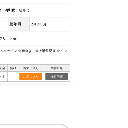
岸線
浦和駅
徒歩7分
築年月
2011年5月
ンクリート造)
ムキッチン ☆南向き、最上階角部屋 ☆イン
証金
償却
お気に入り
物件詳細
ヶ月
-
お気に入り
物件詳細