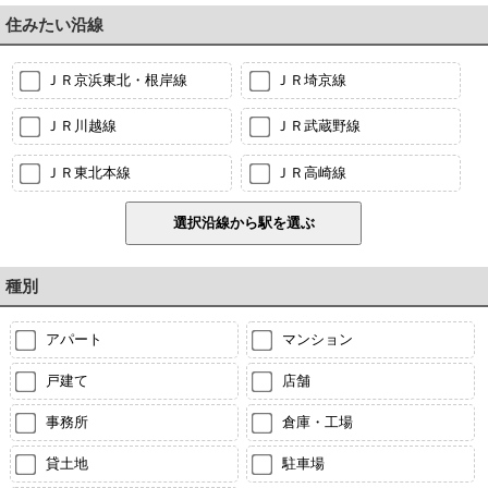
住みたい沿線
ＪＲ京浜東北・根岸線
ＪＲ埼京線
ＪＲ川越線
ＪＲ武蔵野線
ＪＲ東北本線
ＪＲ高崎線
種別
アパート
マンション
戸建て
店舗
事務所
倉庫・工場
貸土地
駐車場