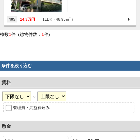
2
405
14.3万円
1LDK（48.95ｍ
）
棟数
1
件 (総物件数：
1
件)
条件を絞り込む
賃料
～
管理費・共益費込み
敷金