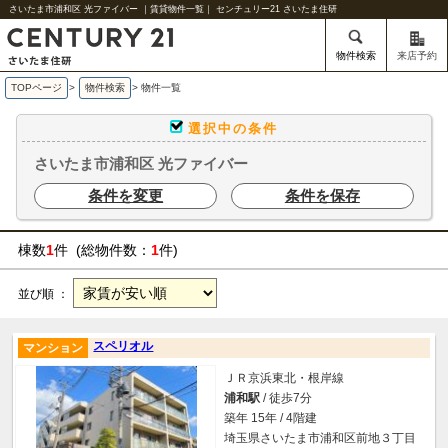
さいたま市浦和区 光ファイバー ｜賃貸物件一覧｜ センチュリー21 さいたま住研
物件検索
来店予約
TOPページ
>
物件検索
>
物件一覧
選択中の条件
さいたま市浦和区 光ファイバー
条件を変更
条件を保存
棟数
1
件 (総物件数：
1
件)
並び順 ：
スペリオル
マンション
ＪＲ京浜東北・根岸線
浦和駅
/ 徒歩7分
築年 15年 / 4階建
埼玉県さいたま市浦和区前地３丁目