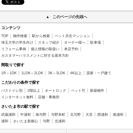
このページの先頭へ
コンテンツ
TOP
物件検索
駅から検索
ペット共生マンション
埼玉大学の学生向け
スタッフ紹介
オーナー様へ
駐車場
リフォーム事例
個人情報の取扱い
来店予約
カスタマーハラスメントに対する基本方針
間取りで探す
1R～1DK
1LDK～2LDK
3K～3LDK
4K以上
貸家・一戸建て
こだわりの条件で探す
バストイレ別
2階以上
オートロック
ペット可
新築物件
インターネット無料
店舗・事務所
さいたま市の駅で探す
武蔵浦和
中浦和
南与野
与野本町
北与野
大宮
西浦和
南浦和
浦和
さいたま新都心
与野
北浦和