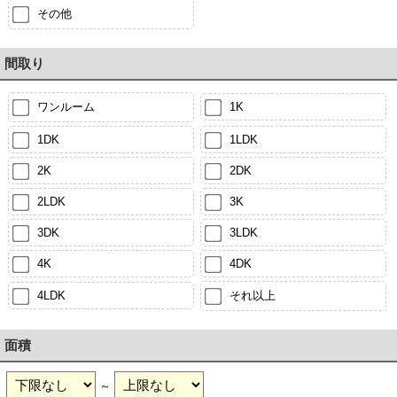
その他
間取り
ワンルーム
1K
1DK
1LDK
2K
2DK
2LDK
3K
3DK
3LDK
4K
4DK
4LDK
それ以上
面積
～