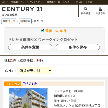
さいたま市浦和区 ウォークインクロゼット ｜賃貸物件一覧｜ センチュリー21 さいたま住研
物件検索
来店予約
TOPページ
>
物件検索
>
物件一覧
選択中の条件
さいたま市浦和区 ウォークインクロゼット
条件を変更
条件を保存
棟数
1
件 (総物件数：
1
件)
並び順 ：
スペリオル
マンション
ＪＲ京浜東北・根岸線
浦和駅
/ 徒歩7分
築年 15年 / 4階建
埼玉県さいたま市浦和区前地３丁目