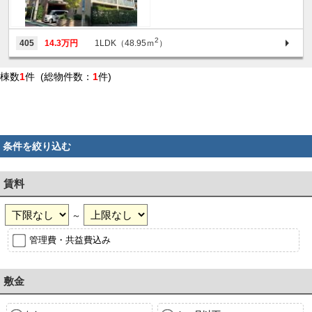
2
405
14.3万円
1LDK（48.95ｍ
）
棟数
1
件 (総物件数：
1
件)
条件を絞り込む
賃料
～
管理費・共益費込み
敷金