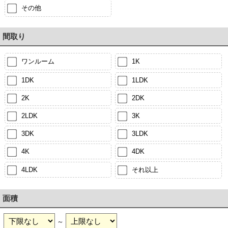
その他
間取り
ワンルーム
1K
1DK
1LDK
2K
2DK
2LDK
3K
3DK
3LDK
4K
4DK
4LDK
それ以上
面積
～