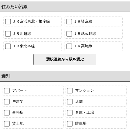
住みたい沿線
ＪＲ京浜東北・根岸線
ＪＲ埼京線
ＪＲ川越線
ＪＲ武蔵野線
ＪＲ東北本線
ＪＲ高崎線
種別
アパート
マンション
戸建て
店舗
事務所
倉庫・工場
貸土地
駐車場