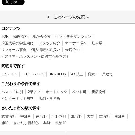
このページの先頭へ
コンテンツ
TOP
物件検索
駅から検索
ペット共生マンション
埼玉大学の学生向け
スタッフ紹介
オーナー様へ
駐車場
リフォーム事例
個人情報の取扱い
来店予約
カスタマーハラスメントに対する基本方針
間取りで探す
1R～1DK
1LDK～2LDK
3K～3LDK
4K以上
貸家・一戸建て
こだわりの条件で探す
バストイレ別
2階以上
オートロック
ペット可
新築物件
インターネット無料
店舗・事務所
さいたま市の駅で探す
武蔵浦和
中浦和
南与野
与野本町
北与野
大宮
西浦和
南浦和
浦和
さいたま新都心
与野
北浦和