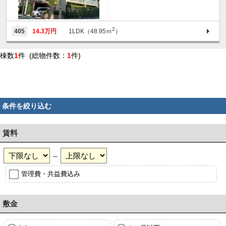
2
405
14.3万円
1LDK（48.95ｍ
）
棟数
1
件 (総物件数：
1
件)
条件を絞り込む
賃料
～
管理費・共益費込み
敷金