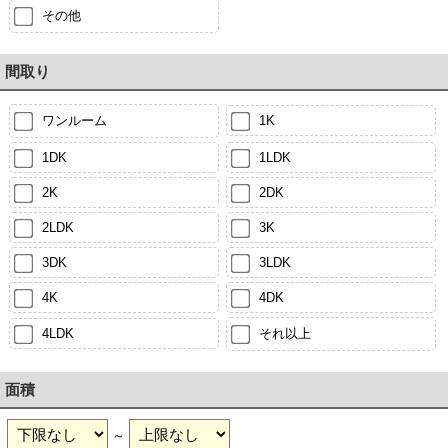
その他
間取り
ワンルーム
1K
1DK
1LDK
2K
2DK
2LDK
3K
3DK
3LDK
4K
4DK
4LDK
それ以上
面積
～