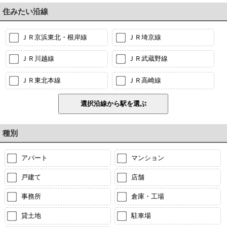
住みたい沿線
ＪＲ京浜東北・根岸線
ＪＲ埼京線
ＪＲ川越線
ＪＲ武蔵野線
ＪＲ東北本線
ＪＲ高崎線
種別
アパート
マンション
戸建て
店舗
事務所
倉庫・工場
貸土地
駐車場