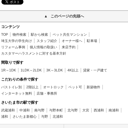
このページの先頭へ
コンテンツ
TOP
物件検索
駅から検索
ペット共生マンション
埼玉大学の学生向け
スタッフ紹介
オーナー様へ
駐車場
リフォーム事例
個人情報の取扱い
来店予約
カスタマーハラスメントに対する基本方針
間取りで探す
1R～1DK
1LDK～2LDK
3K～3LDK
4K以上
貸家・一戸建て
こだわりの条件で探す
バストイレ別
2階以上
オートロック
ペット可
新築物件
インターネット無料
店舗・事務所
さいたま市の駅で探す
武蔵浦和
中浦和
南与野
与野本町
北与野
大宮
西浦和
南浦和
浦和
さいたま新都心
与野
北浦和