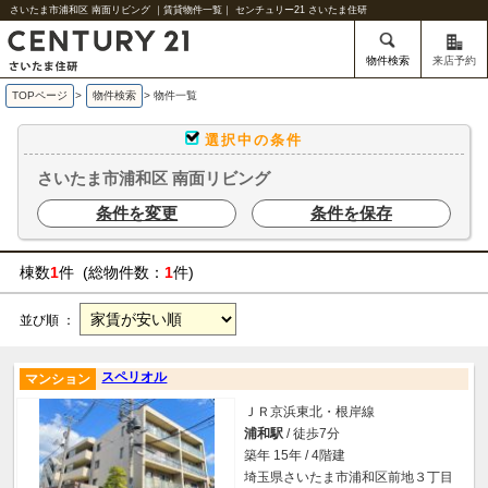
さいたま市浦和区 南面リビング ｜賃貸物件一覧｜ センチュリー21 さいたま住研
物件検索
来店予約
TOPページ
>
物件検索
>
物件一覧
選択中の条件
さいたま市浦和区 南面リビング
条件を変更
条件を保存
棟数
1
件 (総物件数：
1
件)
並び順 ：
スペリオル
マンション
ＪＲ京浜東北・根岸線
浦和駅
/ 徒歩7分
築年 15年 / 4階建
埼玉県さいたま市浦和区前地３丁目