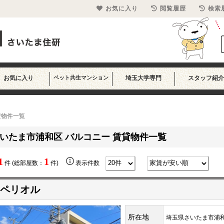
お気に入り
閲覧履歴
検索
お気に入り
ペット共生マンション
埼玉大学専門
スタッフ紹介
貸物件一覧
いたま市浦和区 バルコニー 賃貸物件一覧
1
1
件 (総部屋数：
件)
表示件数
ペリオル
所在地
埼玉県さいたま市浦