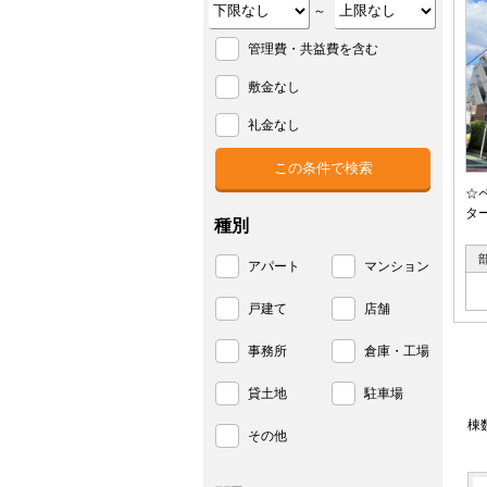
～
管理費・共益費を含む
敷金なし
礼金なし
☆
タ
種別
アパート
マンション
戸建て
店舗
事務所
倉庫・工場
貸土地
駐車場
棟
その他