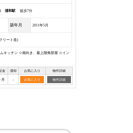
岸線
浦和駅
徒歩7分
築年月
2011年5月
ンクリート造)
ムキッチン ☆南向き、最上階角部屋 ☆イン
証金
償却
お気に入り
物件詳細
ヶ月
-
お気に入り
物件詳細