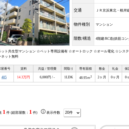
交通
ＪＲ京浜東北・根
物件種別
マンション
階数/構造
4階建/RC造(鉄筋コ
ペット共生型マンション ☆ペット専用設備有 ☆オートロック ☆オール電化 ☆システ
ーネット無料
部屋番号
賃料
共益 / 管理費
間取り
専有面積
敷金
礼金
保
2
405
14.3万円
6,000円 / -
1LDK
2ヶ月
0ヶ月
0
48.95ｍ
1
1
数
件 (総部屋数：
件)
表示件数