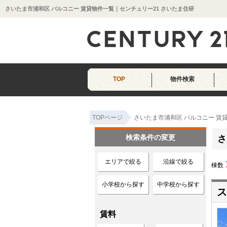
さいたま市浦和区 バルコニー 賃貸物件一覧｜センチュリー21 さいたま住研
TOP
物件検索
TOPページ
さいたま市浦和区 バルコニー 賃
検索条件の変更
さ
エリアで絞る
沿線で絞る
棟数
小学校から探す
中学校から探す
ス
賃料