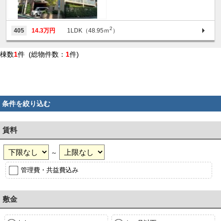
2
405
14.3万円
1LDK（48.95ｍ
）
棟数
1
件 (総物件数：
1
件)
条件を絞り込む
賃料
～
管理費・共益費込み
敷金