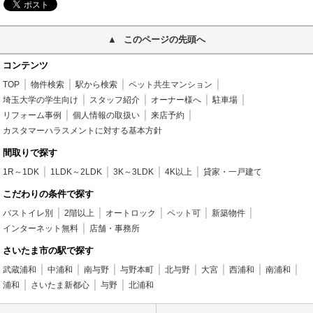
このページの先頭へ
コンテンツ
TOP
物件検索
駅から検索
ペット共生マンション
埼玉大学の学生向け
スタッフ紹介
オーナー様へ
駐車場
リフォーム事例
個人情報の取扱い
来店予約
カスタマーハラスメントに対する基本方針
間取りで探す
1R～1DK
1LDK～2LDK
3K～3LDK
4K以上
貸家・一戸建て
こだわりの条件で探す
バストイレ別
2階以上
オートロック
ペット可
新築物件
インターネット無料
店舗・事務所
さいたま市の駅で探す
武蔵浦和
中浦和
南与野
与野本町
北与野
大宮
西浦和
南浦和
浦和
さいたま新都心
与野
北浦和