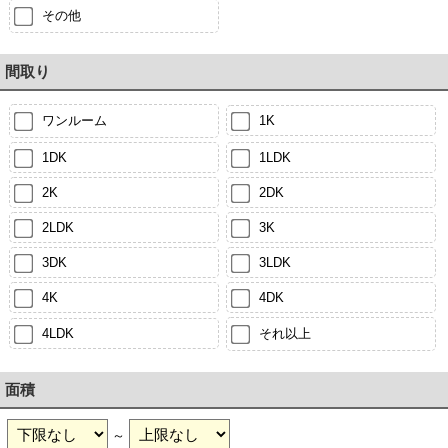
その他
間取り
ワンルーム
1K
1DK
1LDK
2K
2DK
2LDK
3K
3DK
3LDK
4K
4DK
4LDK
それ以上
面積
～