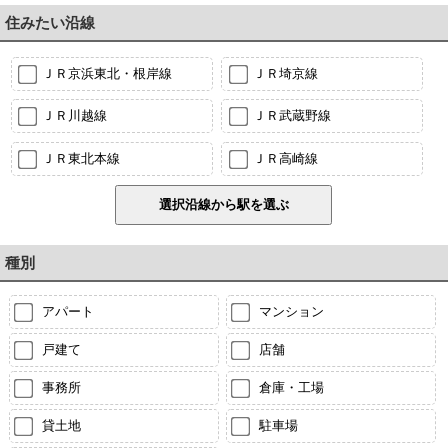
住みたい沿線
ＪＲ京浜東北・根岸線
ＪＲ埼京線
ＪＲ川越線
ＪＲ武蔵野線
ＪＲ東北本線
ＪＲ高崎線
種別
アパート
マンション
戸建て
店舗
事務所
倉庫・工場
貸土地
駐車場