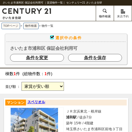
さいたま市浦和区 保証会社利用可 ｜賃貸物件一覧｜ センチュリー21 さいたま住研
物件検索
来店予約
TOPページ
>
物件検索
>
物件一覧
選択中の条件
さいたま市浦和区 保証会社利用可
条件を変更
条件を保存
棟数
1
件 (総物件数：
1
件)
並び順 ：
スペリオル
マンション
ＪＲ京浜東北・根岸線
浦和駅
/ 徒歩7分
築年 15年 / 4階建
埼玉県さいたま市浦和区前地３丁目