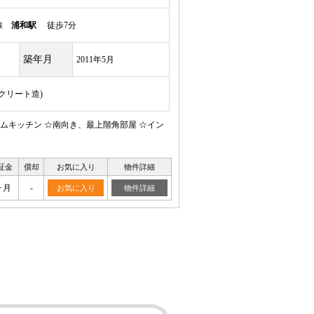
岸線
浦和駅
徒歩7分
築年月
2011年5月
ンクリート造)
ムキッチン ☆南向き、最上階角部屋 ☆イン
証金
償却
お気に入り
物件詳細
ヶ月
-
お気に入り
物件詳細