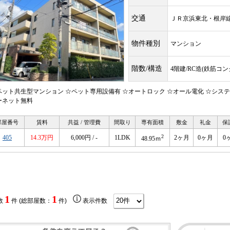
交通
ＪＲ京浜東北・根
物件種別
マンション
階数/構造
4階建/RC造(鉄筋コ
ペット共生型マンション ☆ペット専用設備有 ☆オートロック ☆オール電化 ☆システ
ーネット無料
部屋番号
賃料
共益 / 管理費
間取り
専有面積
敷金
礼金
保
2
405
14.3万円
6,000円 / -
1LDK
2ヶ月
0ヶ月
0
48.95ｍ
1
1
数
件 (総部屋数：
件)
表示件数