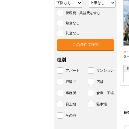
～
管理費・共益費を含む
敷金なし
礼金なし
☆
タ
種別
アパート
マンション
戸建て
店舗
事務所
倉庫・工場
貸土地
駐車場
棟
その他