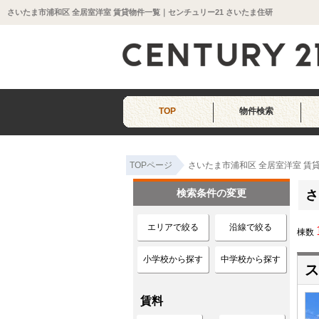
さいたま市浦和区 全居室洋室 賃貸物件一覧｜センチュリー21 さいたま住研
TOP
物件検索
TOPページ
さいたま市浦和区 全居室洋室 賃
検索条件の変更
さ
エリアで絞る
沿線で絞る
棟数
小学校から探す
中学校から探す
ス
賃料