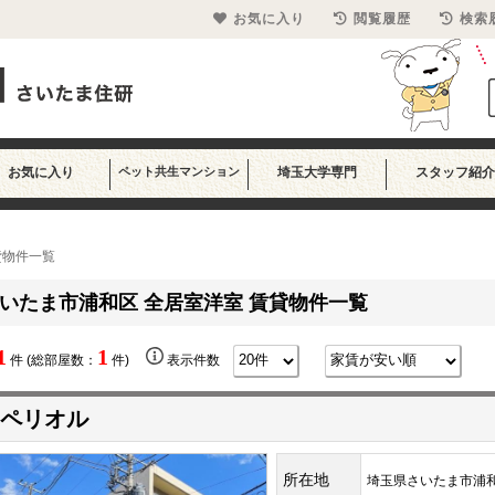
お気に入り
閲覧履歴
検索
お気に入り
ペット共生マンション
埼玉大学専門
スタッフ紹介
貸物件一覧
いたま市浦和区 全居室洋室 賃貸物件一覧
1
1
件 (総部屋数：
件)
表示件数
ペリオル
所在地
埼玉県さいたま市浦