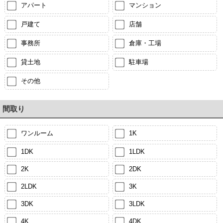
アパート
マンション
戸建て
店舗
事務所
倉庫・工場
貸土地
駐車場
その他
間取り
ワンルーム
1K
1DK
1LDK
2K
2DK
2LDK
3K
3DK
3LDK
4K
4DK