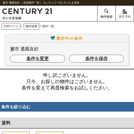
蕨市 通風良好 ｜賃貸物件一覧｜ センチュリー21 さいたま住研
物件検索
来店予約
TOPページ
>
物件検索
>
物件一覧
選択中の条件
蕨市 通風良好
条件を変更
条件を保存
申し訳ございません。
只今、お探しの物件はございません。
条件を変えて再度検索をお試しください。
条件を絞り込む
賃料