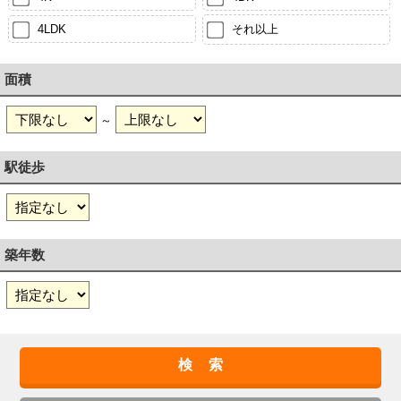
4LDK
それ以上
面積
～
駅徒歩
築年数