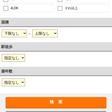
4LDK
それ以上
面積
～
駅徒歩
築年数