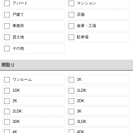
アパート
マンション
戸建て
店舗
事務所
倉庫・工場
貸土地
駐車場
その他
間取り
ワンルーム
1K
1DK
1LDK
2K
2DK
2LDK
3K
3DK
3LDK
4K
4DK