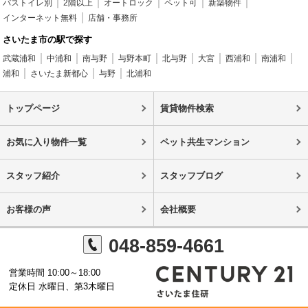
バストイレ別
2階以上
オートロック
ペット可
新築物件
インターネット無料
店舗・事務所
さいたま市の駅で探す
武蔵浦和
中浦和
南与野
与野本町
北与野
大宮
西浦和
南浦和
浦和
さいたま新都心
与野
北浦和
トップページ
賃貸物件検索
お気に入り物件一覧
ペット共生マンション
スタッフ紹介
スタッフブログ
お客様の声
会社概要
048-859-4661
営業時間 10:00～18:00
定休日 水曜日、第3木曜日