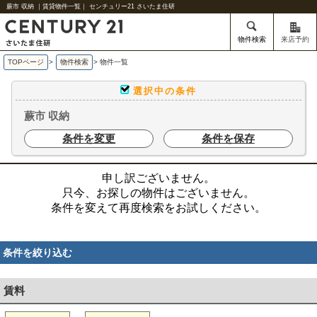
蕨市 収納 ｜賃貸物件一覧｜ センチュリー21 さいたま住研
物件検索
来店予約
TOPページ
>
物件検索
>
物件一覧
選択中の条件
蕨市 収納
条件を変更
条件を保存
申し訳ございません。
只今、お探しの物件はございません。
条件を変えて再度検索をお試しください。
条件を絞り込む
賃料