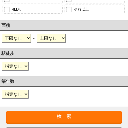
4LDK
それ以上
面積
～
駅徒歩
築年数