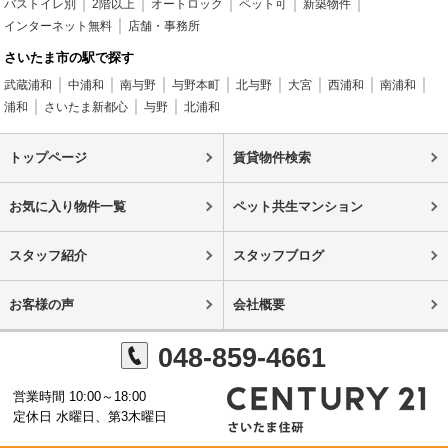
バストイレ別
2階以上
オートロック
ペット可
新築物件
インターネット無料
店舗・事務所
さいたま市の駅で探す
武蔵浦和
中浦和
南与野
与野本町
北与野
大宮
西浦和
南浦和
浦和
さいたま新都心
与野
北浦和
トップページ
賃貸物件検索
お気に入り物件一覧
ペット共生マンション
スタッフ紹介
スタッフブログ
お客様の声
会社概要
048-859-4661
営業時間 10:00～18:00
定休日 水曜日、第3木曜日