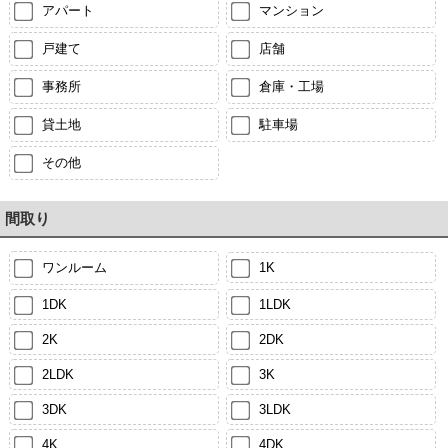
アパート
マンション
戸建て
店舗
事務所
倉庫・工場
貸土地
駐車場
その他
間取り
ワンルーム
1K
1DK
1LDK
2K
2DK
2LDK
3K
3DK
3LDK
4K
4DK