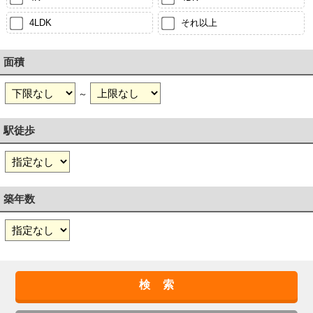
4LDK
それ以上
面積
～
駅徒歩
築年数