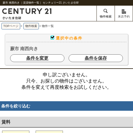
蕨市 南西向き ｜賃貸物件一覧｜ センチュリー21 さいたま住研
物件検索
来店予約
TOPページ
>
物件検索
>
物件一覧
選択中の条件
蕨市 南西向き
条件を変更
条件を保存
申し訳ございません。
只今、お探しの物件はございません。
条件を変えて再度検索をお試しください。
条件を絞り込む
賃料