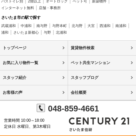
バストイレ別
2階以上
オートロック
ペット可
新築物件
インターネット無料
店舗・事務所
さいたま市の駅で探す
武蔵浦和
中浦和
南与野
与野本町
北与野
大宮
西浦和
南浦和
浦和
さいたま新都心
与野
北浦和
トップページ
賃貸物件検索
お気に入り物件一覧
ペット共生マンション
スタッフ紹介
スタッフブログ
お客様の声
会社概要
048-859-4661
営業時間 10:00～18:00
定休日 水曜日、第3木曜日