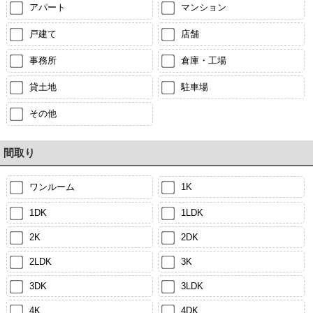
アパート
マンション
戸建て
店舗
事務所
倉庫・工場
貸土地
駐車場
その他
間取り
ワンルーム
1K
1DK
1LDK
2K
2DK
2LDK
3K
3DK
3LDK
4K
4DK