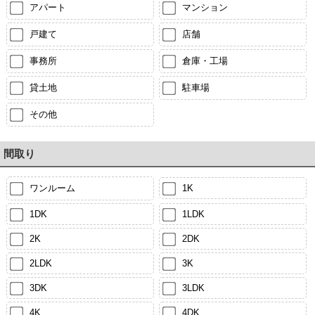
アパート
マンション
戸建て
店舗
事務所
倉庫・工場
貸土地
駐車場
その他
間取り
ワンルーム
1K
1DK
1LDK
2K
2DK
2LDK
3K
3DK
3LDK
4K
4DK