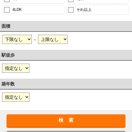
4LDK
それ以上
面積
～
駅徒歩
築年数