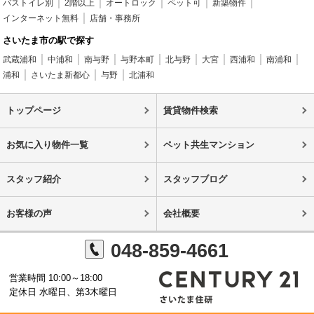
バストイレ別
2階以上
オートロック
ペット可
新築物件
インターネット無料
店舗・事務所
さいたま市の駅で探す
武蔵浦和
中浦和
南与野
与野本町
北与野
大宮
西浦和
南浦和
浦和
さいたま新都心
与野
北浦和
トップページ
賃貸物件検索
お気に入り物件一覧
ペット共生マンション
スタッフ紹介
スタッフブログ
お客様の声
会社概要
048-859-4661
営業時間 10:00～18:00
定休日 水曜日、第3木曜日