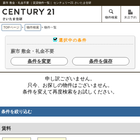
蕨市 敷金・礼金不要 ｜賃貸物件一覧｜ センチュリー21 さいたま住研
物件検索
来店予約
TOPページ
>
物件検索
>
物件一覧
選択中の条件
蕨市 敷金・礼金不要
条件を変更
条件を保存
申し訳ございません。
只今、お探しの物件はございません。
条件を変えて再度検索をお試しください。
条件を絞り込む
賃料