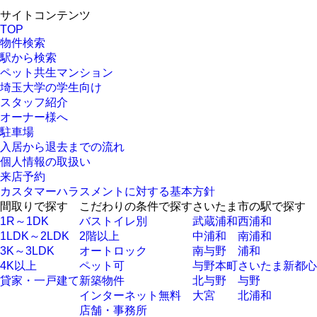
サイトコンテンツ
TOP
物件検索
駅から検索
ペット共生マンション
埼玉大学の学生向け
スタッフ紹介
オーナー様へ
駐車場
入居から退去までの流れ
個人情報の取扱い
来店予約
カスタマーハラスメントに対する基本方針
間取りで探す
こだわりの条件で探す
さいたま市の駅で探す
1R～1DK
バストイレ別
武蔵浦和
西浦和
1LDK～2LDK
2階以上
中浦和
南浦和
3K～3LDK
オートロック
南与野
浦和
4K以上
ペット可
与野本町
さいたま新都心
貸家・一戸建て
新築物件
北与野
与野
インターネット無料
大宮
北浦和
店舗・事務所